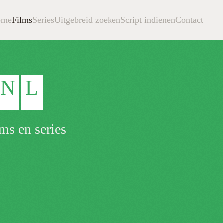
ome
Films
Series
Uitgebreid zoeken
Script indienen
Contact
N
L
ms en series