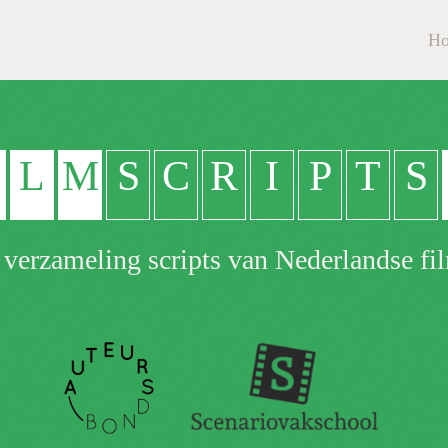
H
L
M
S
C
R
I
P
T
S
 verzameling scripts van Nederlandse fil