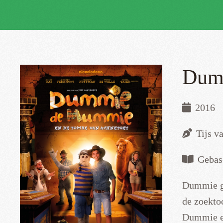
Dumm
2016
Tijs v
Gebas
Dummie ga
de zoektoc
Dummie en