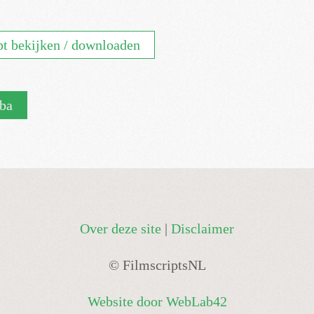
pt bekijken / downloaden
ba
Over deze site
|
Disclaimer
© FilmscriptsNL
Website door WebLab42