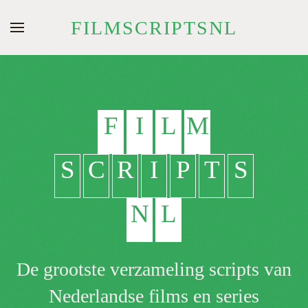
FILMSCRIPTSNL
Skip to main content
F
I
L
M
S
C
R
I
P
T
S
N
L
De grootste verzameling scripts van
Nederlandse films en series