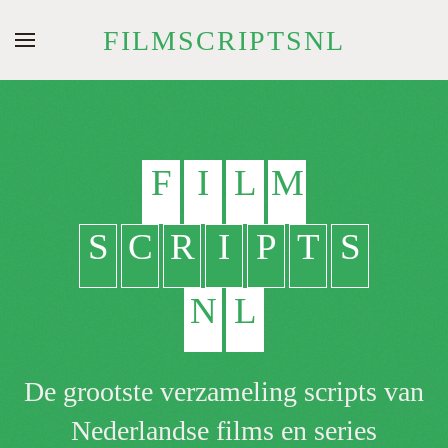
FILMSCRIPTSNL
Skip to main content
F
I
L
M
S
C
R
I
P
T
S
N
L
De grootste verzameling scripts van
Nederlandse films en series